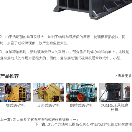
2、由于活动颚的垂直位移大，加剧了物料与颚板间的摩擦，使颚板磨损较快。同
时，加剧了过粉碎现象，故产生粉尘较大些。
3、在破碎物料时，活动颚承受巨大的破碎力，部分作用到偏心轴和轴承上，尤以是
复杂摆动式的作用力是很大的，因此，复杂摆动颚式破碎机通常制成中、小型。
产品推荐
> 查看更多
颚式破碎机
反击式破碎机
圆锥式破碎机
YGM高压悬辊磨
粉机
上一篇:
带大家多了解石灰石颚式破碎机颚板（一）
下一篇:
这几个方法可以提高石灰石对辊式破碎机辊皮的耐磨性