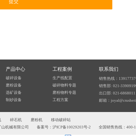
产品中心
工程案例
联系我们
破碎设备
生产线配置
销售热线：13917737
磨粉设备
破碎物料专题
销售部: 021-3390919
选矿设备
磨粉物料专题
出口部: 021-6868011
制砂设备
工程方案
邮箱：joyal@crusheri
机
碎石机
磨粉机
移动破碎站
矿山机械有限公司
备案号：沪ICP备10029203号-2
全国销售热线：400-18