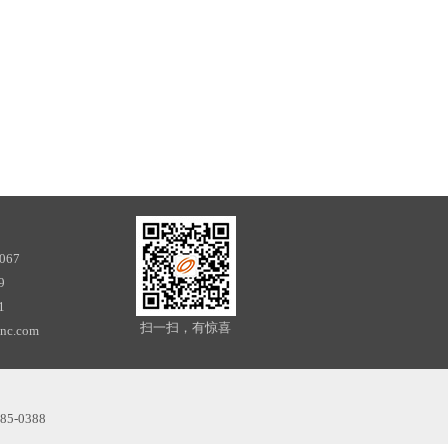
067
9
1
扫一扫，有惊喜
nc.com
5-0388