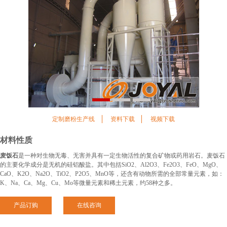
1
2
3
定制磨粉生产线
资料下载
视频下载
材料性质
麦饭石
是一种对生物无毒、无害并具有一定生物活性的复合矿物或药用岩石。麦饭石
的主要化学成分是无机的硅铝酸盐。其中包括SiO2、Al2O3、Fe2O3、FeO、MgO、
CaO、K2O、Na2O、TiO2、P2O5、MnO等，还含有动物所需的全部常量元素，如：
K、Na、Ca、Mg、Cu、Mo等微量元素和稀土元素，约58种之多。
产品订购
在线咨询