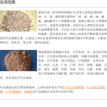
应用范围
麦饭石是一种天然的药物矿石,含有人体所必需的钾、
钠、钙、镁、磷常量元素和锌、铁、硒、铜、锶、碘、
氟、偏硅酸等十八种微量元素。微量元素约占人体重的
0.025%，虽然其含量甚微，但是它在人类的生命过程
中起着重要作用，它们在人体中含量不足或过剩都会影
响健康，甚至危及生命。因此人体必须不断的通过各种
途径补充微量元素，以满足人本生长发育和维持正常的新陈代谢水平的需要。主要由
钾长石、斜长石、黑云母、角闪石组成。
我国麦饭石资源极为丰富，几乎各省、市、自治区均有
分布，已开发应用的有山东蒙阴、内蒙古奈曼旗、天津
蓟县、辽宁阜新、浙江四明山、江西赣南、台湾台东
等。此外，山东、广东、广西、四川、新疆、福建、江
苏、湖北、陕西、甘肃、河南、河北、山西、吉林、黑
龙江等地都有大量矿藏，因产地不同，其成分略有差
异，且色泽也不完全相同。
针对麦饭石的主要应用领域，上海卓亚矿机生产的
ZYM三环微粉磨
、
YGM高压悬辊
磨
、
VGM磨粉机
、
球磨机
其产品细度从30目到2500目可调。