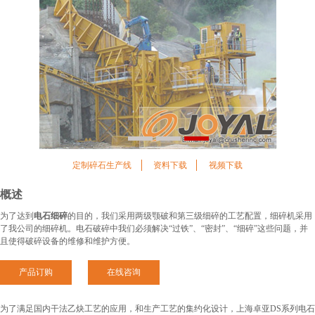
1
2
3
定制碎石生产线
资料下载
视频下载
概述
为了达到
电石细碎
的目的，我们采用两级颚破和第三级细碎的工艺配置，细碎机采用
了我公司的细碎机。电石破碎中我们必须解决“过铁”、“密封”、“细碎”这些问题，并
且使得破碎设备的维修和维护方便。
产品订购
在线咨询
为了满足国内干法乙炔工艺的应用，和生产工艺的集约化设计，上海卓亚DS系列电石